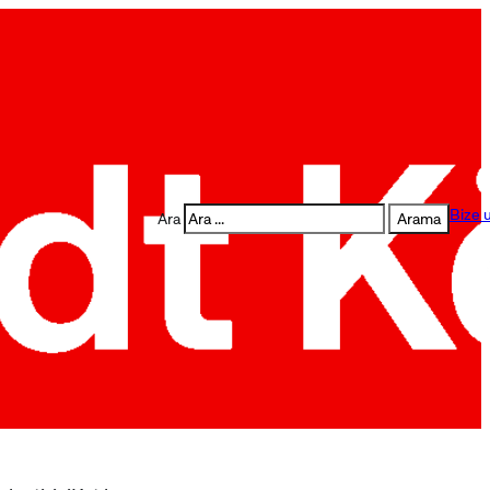
Bize u
Ara
Arama