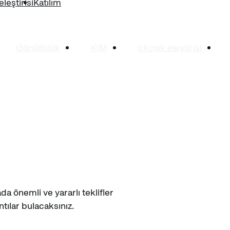
eleştirisi
Katılım
Gönüllülük
KIM
Irkçılık eleştirisi
a önemli ve yararlı teklifler
tılar bulacaksınız.