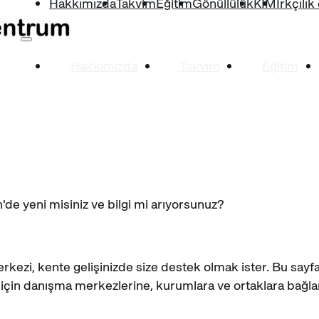
Hakkımızda
Takvim
Eğitim
Gönüllülük
KIM
Irkçılık 
Hakkımızda
Takvim
Eğitim
n'de yeni misiniz ve bilgi mi arıyorsunuz?
ezi, kente gelişinizde size destek olmak ister. Bu sayfad
için danışma merkezlerine, kurumlara ve ortaklara bağlan