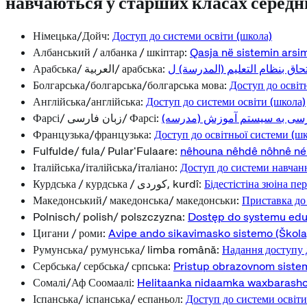
навчаються у старших класах середн
Німецька/Дойч:
Доступ до системи освіти (школа)
Албанський / албанка / шкіптар:
Qasja në sistemin arsim
تحاق بنظام التعليم (المدرسة) ل
Арабська/ العربية/ арабська:
Болгарська/болгарська/болгарська мова:
Доступ до освіт
Англійська/англійська:
Доступ до системи освіти (школа)
رسی به سیستم آموزش (مدرسه
Фарсі/ زبان فارسی/ Фарсі:
Французька/французька:
Доступ до освітньої системи (ш
Fulfulde/ fula/ Pular'Fulaare:
nêhouna nêhdê nôhnê néh
Італійська/італійська/італіано:
Доступ до системи навчанн
Курдська / курдська / کوردی, kurdî:
Бідестістіна зюіна пе
Македонський/ македонська/ македонськи:
Приставка до
Polnisch/ polish/ polszczyzna:
Dostęp do systemu eduk
Цигани / роми:
Avipe ando sikavimasko sistemo (Škola
Румунська/ румунська/ limba română:
Надання доступу 
Сербська/ сербська/ српська:
Pristup obrazovnom sistem
Сомалі/Аф Соомаалі:
Helitaanka nidaamka waxbarasho 
Іспанська/ іспанська/ еспаньол:
Доступ до системи освіти