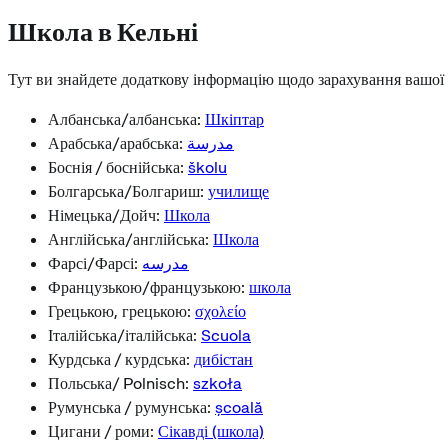
Школа в Кельні
Тут ви знайдете додаткову інформацію щодо зарахування вашої
Албанська/албанська:
Шкіптар
Арабська/арабська:
مدرسة
Боснія / боснійська:
školu
Болгарська/Болгариш:
училище
Німецька/Дойч:
Школа
Англійська/англійська:
Школа
Фарсі/Фарсі:
مدرسه
Французькою/французькою:
школа
Грецькою, грецькою:
σχολείο
Італійська/італійська:
Scuola
Курдська / курдська:
дибістан
Польська/ Polnisch:
szkoła
Румунська / румунська:
școală
Цигани / роми:
Сікавді (школа)