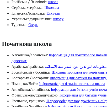
Російська / Russisch:
школа
Сербська/сербська:
Школала
Іспанська/іспанська:
Ескуела
Українська/український:
школу
Турецька:
Окул.
Початкова школа
Албанська/албанська:
Інформація для початкового навчан
дорослих
Арабська/арабська:
معلومات للوالدين عن المدر سة الابتدائية
Боснійський / боснійка:
Шкільна програма для керівницт
Болгарська/Болгариш:
Інформація для батьків на початку
Німецька/Дойч:
Інформація для батьків початкова школа
Англійська/англійська:
Інформація для батьків учнів поч
Французькою/французькою:
Інформація для батьків учні
Грецькою, грецькою:
Πληροφορίες για τους γονείς των μαθη
Італійська/італійська:
Інформація для батьків учнів почат