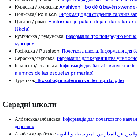
Курдська / курдська:
Agahiyên ji bo dê û bavên xwende
Польська/ Polnisch:
Інформація для студентів та учнів за
Цигани / роми:
E informacije pala e deja e dada katar
(škola)
Румунська / румунська:
Інформація про попередню копію, 
курсором
Російська / Russisch:
Початкова школа. Інформація для б
Сербська/сербська:
Інформація для керівництва учня осн
Іспанська/іспанська:
Інформація для батьків випускників
alumnos de las escuelas primarias)
Турецька:
İlkokul öğrencilerinin velileri için bilgiler
Середні школи
Албанська/албанська:
Інформація для початкового навчан
дорослих
Арабська/арабська:
الدين عن المدار س المتو سطة والثانوية