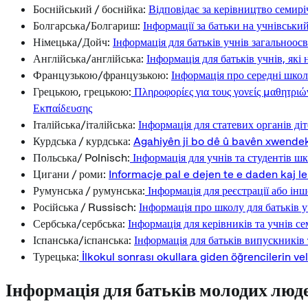
Боснійський / боснійка:
Відповідає за керівництво семиріч
Болгарська/Болгариш:
Інформації за батьки на учнівськи
Німецька/Дойч:
Інформація для батьків учнів загальноосв
Англійська/англійська:
Інформація для батьків учнів, які
Французькою/французькою:
Інформація про середні школ
Грецькою, грецькою:
Πληροφορίες για τους γονείς μαθητρι
Εκπαίδευσης
Італійська/італійська:
Інформація для статевих органів ді
Курдська / курдська:
Agahiyên ji bo dê û bavên xwende
Польська/ Polnisch:
Інформація для учнів та студентів шк
Цигани / роми:
Informacje pal e dejen te e daden kaj l
Румунська / румунська:
Інформація для реєстрації або інш
Російська / Russisch:
Інформація про школу для батьків 
Сербська/сербська:
Інформація для керівників та учнів с
Іспанська/іспанська:
Інформація для батьків випускників 
Турецька:
İlkokul sonrası okullara giden öğrencilerin velil
Інформація для батьків молодих люде