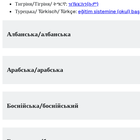
Тигріня/Тігріня/ ትግርኛ:
ዝኽበርክን(ኩም)
Турецька/ Türkisch/ Türkçe:
eğitim sistemine (okul) baş
Албанська/албанська
Арабська/арабська
Боснійська/боснійський