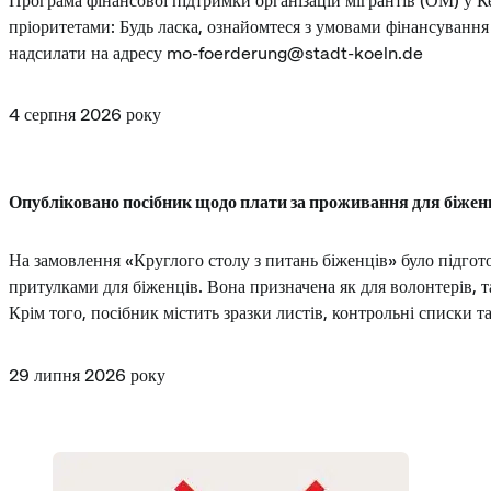
Програма фінансової підтримки організацій мігрантів (ОМ) у Ке
пріоритетами: Будь ласка, ознайомтеся з умовами фінансуванн
надсилати на адресу mo-foerderung@stadt-koeln.de
4 серпня 2026 року
Опубліковано посібник щодо плати за проживання для біженц
На замовлення «Круглого столу з питань біженців» було підго
притулками для біженців. Вона призначена як для волонтерів, 
Крім того, посібник містить зразки листів, контрольні списки
29 липня 2026 року