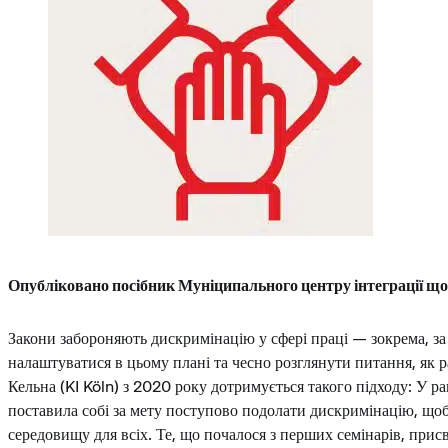
Опубліковано посібник Муніципального центру інтеграції що
Закони забороняють дискримінацію у сфері праці — зокрема, з
налаштуватися в цьому плані та чесно розглянути питання, як 
Кельна (KI Köln) з 2020 року дотримується такого підходу: У р
поставила собі за мету поступово подолати дискримінацію, що
середовищу для всіх. Те, що почалося з перших семінарів, при