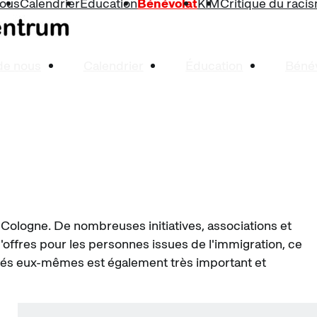
nous
Calendrier
Éducation
Bénévolat
KIM
Critique du raci
de nous
Calendrier
Éducation
Bénév
ologne. De nombreuses initiatives, associations et
 d'offres pour les personnes issues de l'immigration, ce
igrés eux-mêmes est également très important et