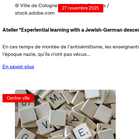
Ville de Cologne / Wellnhofer Designs /
27 novembre 2025
stock.adobe.com
Atelier “Experiential learning with a Jewish-German desce
En ces temps de montée de l'antisémitisme, les enseignants 
l'époque nazie, qu'ils n'ont pas vécus...
En savoir plus
Centre-ville