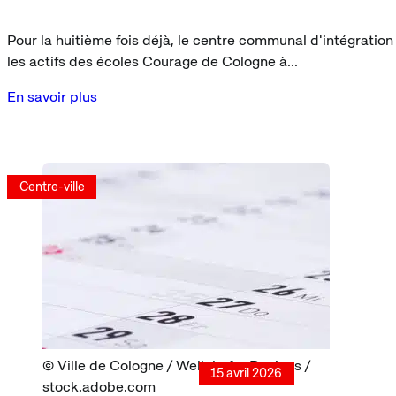
Pour la huitième fois déjà, le centre communal d'intégration 
les actifs des écoles Courage de Cologne à...
En savoir plus
Centre-ville
Ville de Cologne / Wellnhofer Designs /
15 avril 2026
stock.adobe.com