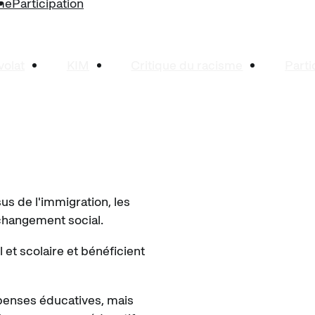
sme
Participation
olat
KIM
Critique du racisme
Parti
s de l'immigration, les
changement social.
et scolaire et bénéficient
épenses éducatives, mais