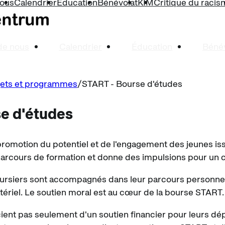
nous
Calendrier
Éducation
Bénévolat
KIM
Critique du raci
de nous
Calendrier
Éducation
Bénév
jets et programmes
START - Bourse d'études
e d'études
romotion du potentiel et de l'engagement des jeunes issu
rcours de formation et donne des impulsions pour un 
oursiers sont accompagnés dans leur parcours personnel 
tériel. Le soutien moral est au cœur de la bourse START.
ient pas seulement d'un soutien financier pour leurs d