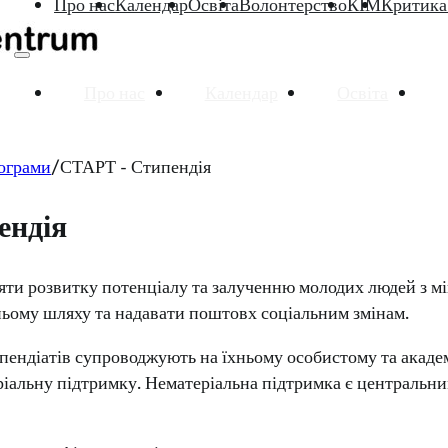
Про нас
Календар
Освіта
Волонтерство
КІМ
Критика
Про нас
Календар
Освіта
ограми
СТАРТ - Стипендія
ендія
и розвитку потенціалу та залученню молодих людей з мі
ньому шляху та надавати поштовх соціальним змінам.
ипендіатів супроводжують на їхньому особистому та акаде
еріальну підтримку. Нематеріальна підтримка є центральн