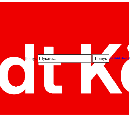
Зв'яжіться з
Пошук
Пошук