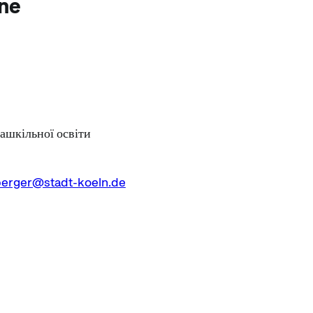
gne
зашкільної освіти
berger@stadt-koeln.de