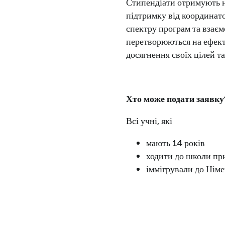
Стипендіати отримують н
підтримку від координат
спектру програм та взаємо
перетворюються на ефект
досягнення своїх цілей т
Хто може подати заявку
Всі учні, які
мають 14 років
ходити до школи пр
іммігрували до Німе