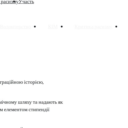
 расизму
Участь
Волонтерство
КІМ
Критика расизму
граційною історією,
мічному шляху та надають як
им елементом стипендії