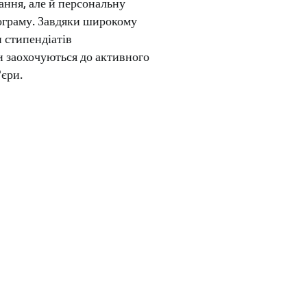
ання, але й персональну
ограму. Завдяки широкому
и стипендіатів
и заохочуються до активного
'єри.