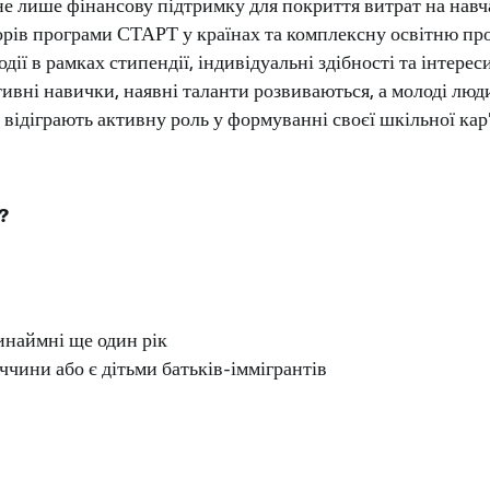
е лише фінансову підтримку для покриття витрат на навч
орів програми СТАРТ у країнах та комплексну освітню пр
дії в рамках стипендії, індивідуальні здібності та інтерес
ивні навички, наявні таланти розвиваються, а молоді люд
а відіграють активну роль у формуванні своєї шкільної кар
?
инаймні ще один рік
ччини або є дітьми батьків-іммігрантів