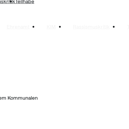
skritik
Teilhabe
Ehrenamt
KIM
Rassismuskritik
t dem Kommunalen