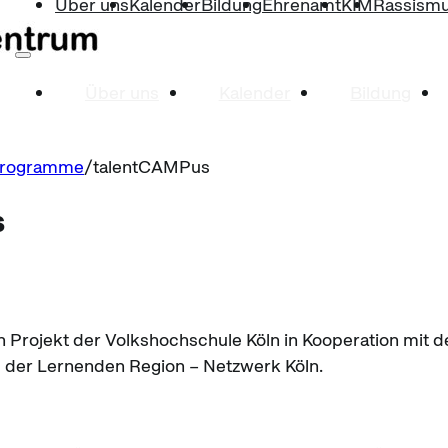
Über uns
Kalender
Bildung
Ehrenamt
KIM
Rassismu
Über uns
Kalender
Bildung
 Programme
talentCAMPus
s
n Projekt der Volkshochschule Köln in Kooperation mi
 der Lernenden Region – Netzwerk Köln.