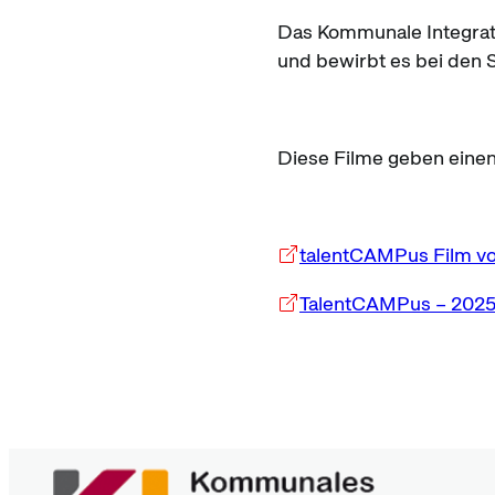
Das Kommunale Integratio
und bewirbt es bei den 
Diese Filme geben einen
talentCAMPus Film v
TalentCAMPus – 202