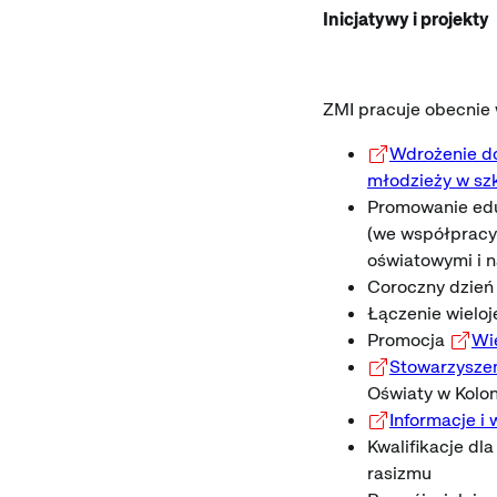
Inicjatywy i projekty
ZMI pracuje obecnie
Wdrożenie do
młodzieży w szk
Promowanie eduk
(we współpracy 
oświatowymi i n
Coroczny dzień 
Łączenie wieloj
Promocja
Wi
Stowarzyszen
Oświaty w Kolon
Informacje i
Kwalifikacje dl
rasizmu