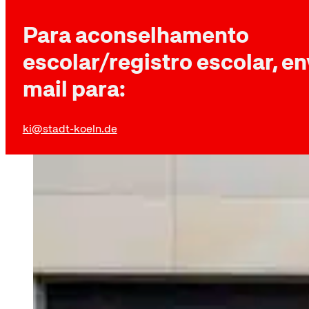
Para aconselhamento
escolar/registro escolar, en
mail para:
ki@stadt-koeln.de