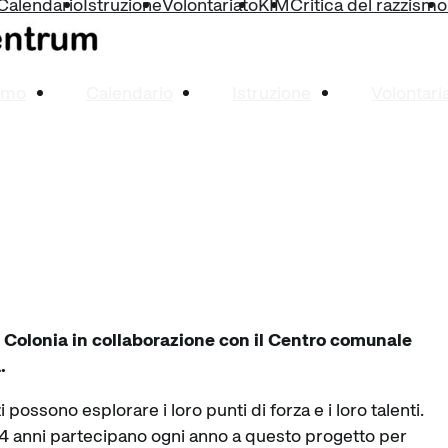
Calendario
Istruzione
Volontariato
KIM
Critica del razzismo
amo
Calendario
Istruzione
Volontari
di Colonia in collaborazione con il Centro comunale
.
possono esplorare i loro punti di forza e i loro talenti.
 14 anni partecipano ogni anno a questo progetto per