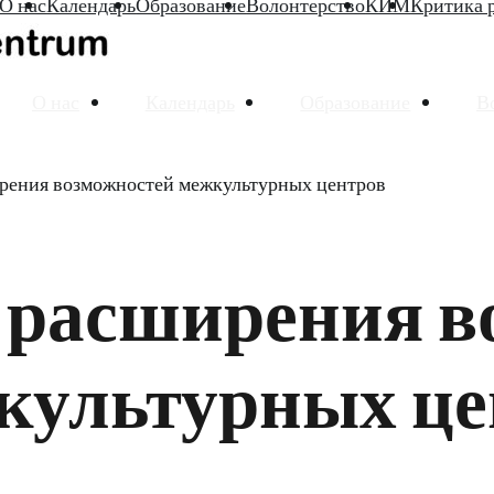
О нас
Календарь
Образование
Волонтерство
КИМ
Критика 
О нас
Календарь
Образование
В
рения возможностей межкультурных центров
 расширения в
культурных це