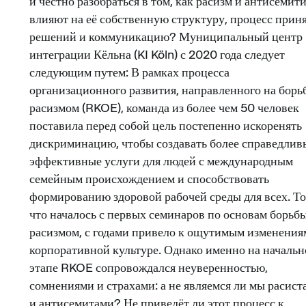
и честно разобраться в том, как расизм и антисемит
влияют на её собственную структуру, процесс прин
решений и коммуникацию? Муниципальный центр
интеграции Кёльна (KI Köln) с 2020 года следует
следующим путем: В рамках процесса
организационного развития, направленного на борьб
расизмом (RKOE), команда из более чем 50 человек
поставила перед собой цель постепенно искоренять
дискриминацию, чтобы создавать более справедлив
эффективные услуги для людей с международным
семейным происхождением и способствовать
формированию здоровой рабочей среды для всех. То
что началось с первых семинаров по основам борьбы
расизмом, с годами привело к ощутимым изменения
корпоративной культуре. Однако именно на началь
этапе RKOE сопровождался неуверенностью,
сомнениями и страхами: а не являемся ли мы расист
и антисемитами? Не приведёт ли этот процесс к