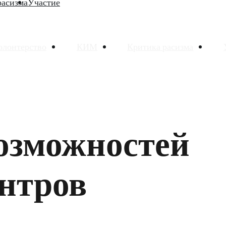
расизма
Участие
олонтерство
КИМ
Критика расизма
озможностей
нтров