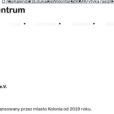
O nas
Kalendarz
Edukacja
Wolontariat
KIM
Krytyka rasiz
O nas
Kalendarz
Edukacja
Wol
.V.
nansowany przez miasto Kolonia od 2019 roku.