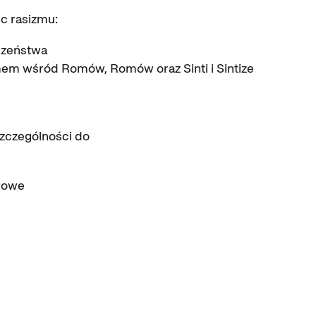
c rasizmu:
czeństwa
mem wśród Romów, Romów oraz Sinti i Sintize
szczególności do
wowe