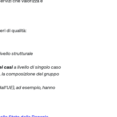
rvizi che valorizza e
i di qualità:
ivello strutturale
i casi
a livello di singolo caso
i, la composizione del gruppo
 dall'UE), ad esempio, hanno
 dello Stato della Renania