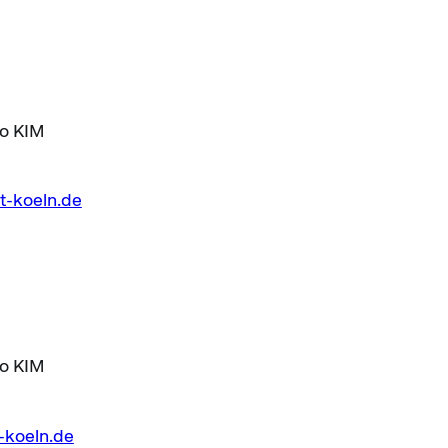
to KIM
t-koeln.de
to KIM
-koeln.de