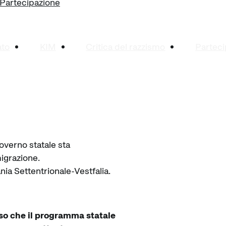
Partecipazione
ato
KIM
Critica del razzismo
Parteci
overno statale sta
igrazione.
ania Settentrionale-Vestfalia.
iso che il programma statale