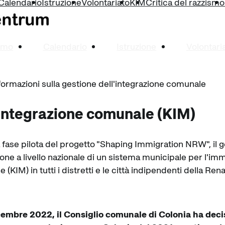
Calendario
Istruzione
Volontariato
KIM
Critica del razzismo
amo
Calendario
Istruzione
Volontari
formazioni sulla gestione dell'integrazione comunale
'integrazione comunale (KIM)
a fase pilota del progetto "Shaping Immigration NRW", il g
ne a livello nazionale di un sistema municipale per l'imm
 (KIM) in tutti i distretti e le città indipendenti della Ren
icembre 2022, il Consiglio comunale di Colonia ha dec