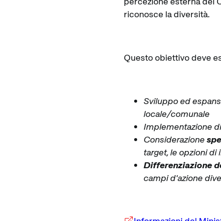
percezione esterna del C
riconosce la diversità.
Questo obiettivo deve ess
Sviluppo ed espans
locale/comunale
Implementazione di u
Considerazione
spe
target, le opzioni d
Differenziazione de
campi d'azione divers
Informazioni del Ministe