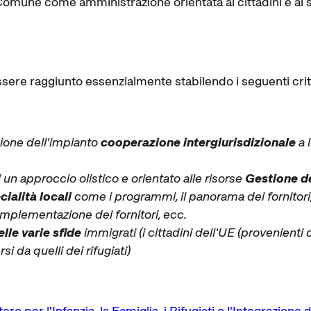
omune come amministrazione orientata ai cittadini e ai se
ere raggiunto essenzialmente stabilendo i seguenti criter
ione dell'impianto
cooperazione intergiurisdizionale
a l
n approccio olistico e orientato alle risorse
Gestione de
cialità locali
come i programmi, il panorama dei fornitor
i implementazione dei fornitori, ecc.
lle varie sfide
immigrati (i cittadini dell'UE (provenienti
i da quelli dei rifugiati)
ro per l'Infanzia, la Famiglia, i Rifugiati e l'Integrazione