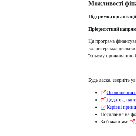
Можливості фін
Підтримка організацій
Пріоритетний напрям
Ця програма фінансува
волонтерської діяльнос
їхньому приживанню й 
Будь ласка, зверніть у
Оголошення п
Додаток, нап
Керівні прин
Посилання на ф
За бажанням: