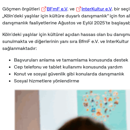
Göçmen örgütleri
BFmF e.V
. ve
InterKultur e.V
. bir se
„Köln'deki yaşlılar için kültüre duyarlı danışmanlık“ için fon
danışmanlık faaliyetlerine Ağustos ve Eylül 2025'te başlayab
Köln'deki yaşlılar için kültürel açıdan hassas olan bu danışma
sunulmakta ve diğerlerinin yanı sıra BfmF e.V. ve InterKultur 
sağlanmaktadır:
Başvuruları anlama ve tamamlama konusunda destek
Cep telefonu ve tablet kullanımı konusunda yardım
Konut ve sosyal güvenlik gibi konularda danışmanlık
Sosyal hizmetlere yönlendirme