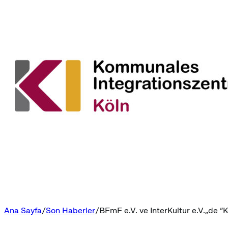
Ana Sayfa
Son Haberler
BFmF e.V. ve InterKultur e.V.„de “K