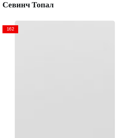
Севинч Топал
162