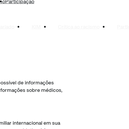
smo
Participação
ariado
KIM
Crítica ao racismo
Part
possível de informações
 informações sobre médicos,
miliar internacional em sua