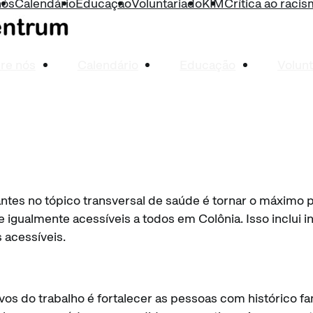
nós
Calendário
Educação
Voluntariado
KIM
Crítica ao raci
re nós
Calendário
Educação
Volunt
ntes no tópico transversal de saúde é tornar o máximo 
 igualmente acessíveis a todos em Colônia. Isso inclui
s acessíveis.
vos do trabalho é fortalecer as pessoas com histórico fa