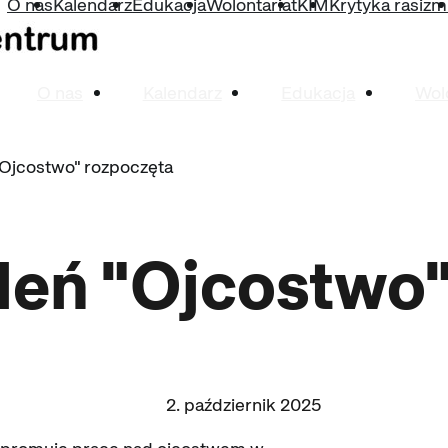
O nas
Kalendarz
Edukacja
Wolontariat
KIM
Krytyka rasiz
O nas
Kalendarz
Edukacja
Wol
"Ojcostwo" rozpoczęta
oleń "Ojcostwo
2. październik 2025