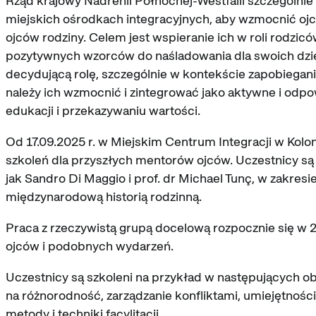
Rząd krajowy Nadrenii Północnej-Westfalii szczególn
miejskich ośrodkach integracyjnych, aby wzmocnić ojców 
ojców rodziny. Celem jest wspieranie ich w roli rodzicó
pozytywnych wzorców do naśladowania dla swoich dzie
decydującą rolę, szczególnie w kontekście zapobiegan
należy ich wzmocnić i zintegrować jako aktywne i odpo
edukacji i przekazywaniu wartości.
Od 17.09.2025 r. w Miejskim Centrum Integracji w Kolo
szkoleń dla przyszłych mentorów ojców. Uczestnicy są 
jak Sandro Di Maggio i prof. dr Michael Tunç, w zakres
międzynarodową historią rodzinną.
Praca z rzeczywistą grupą docelową rozpocznie się w 
ojców i podobnych wydarzeń.
Uczestnicy są szkoleni na przykład w następujących o
na różnorodność, zarządzanie konfliktami, umiejętnośc
metody i techniki facylitacji.