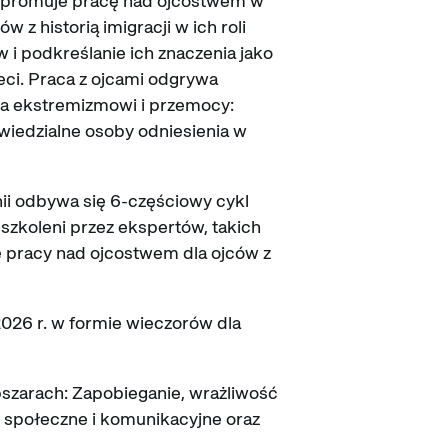
ie promuje pracę nad ojcostwem w
z historią imigracji w ich roli
w i podkreślanie ich znaczenia jako
ci. Praca z ojcami odgrywa
ia ekstremizmowi i przemocy:
wiedzialne osoby odniesienia w
nii odbywa się 6-częściowy cykl
szkoleni przez ekspertów, takich
ie pracy nad ojcostwem dla ojców z
2026 r. w formie wieczorów dla
bszarach: Zapobieganie, wrażliwość
i społeczne i komunikacyjne oraz