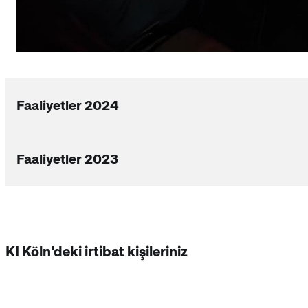
Faaliyetler 2024
Faaliyetler 2023
Otobüs turu
Kültürlerarası Merkezler tarafından Brüksel Gezisi
Kültürlerarası Merkezlerin temsilcileri, Avrupa Parlament
KI Köln'deki irtibat kişileriniz
gitti.