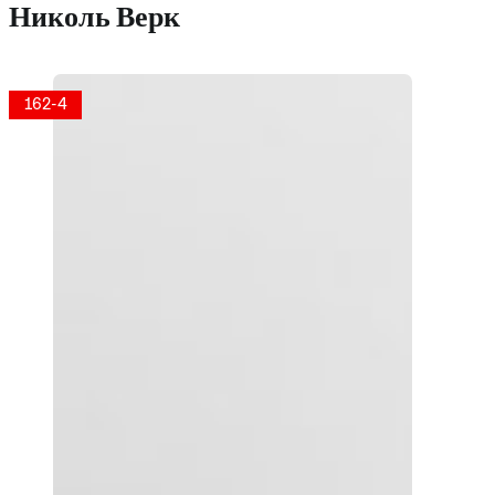
Николь Верк
162-4