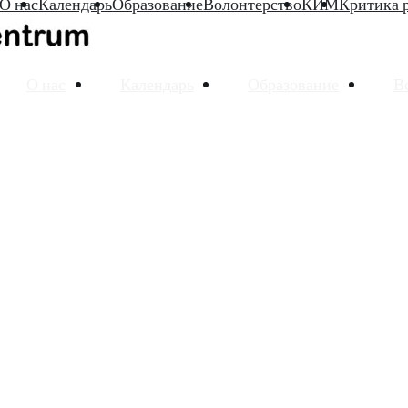
О нас
Календарь
Образование
Волонтерство
КИМ
Критика 
О нас
Календарь
Образование
В