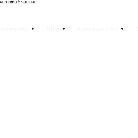
расизма
Участие
олонтерство
КИМ
Критика расизма