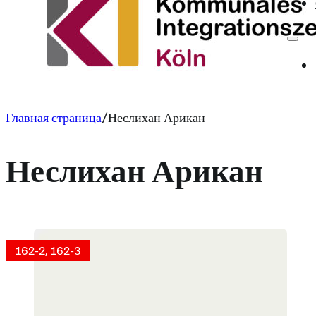
Главная страница
Неслихан Арикан
Неслихан Арикан
162-2, 162-3