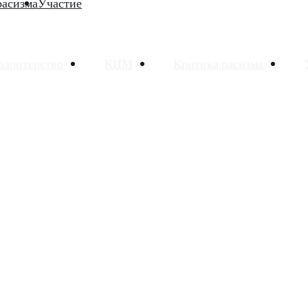
расизма
Участие
олонтерство
КИМ
Критика расизма