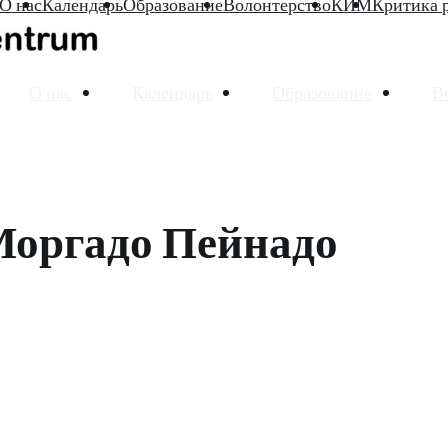
О нас
Календарь
Образование
Волонтерство
КИМ
Критика 
О нас
Календарь
Образование
В
Моргадо Пейнадо