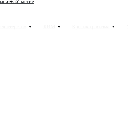
расизма
Участие
олонтерство
КИМ
Критика расизма