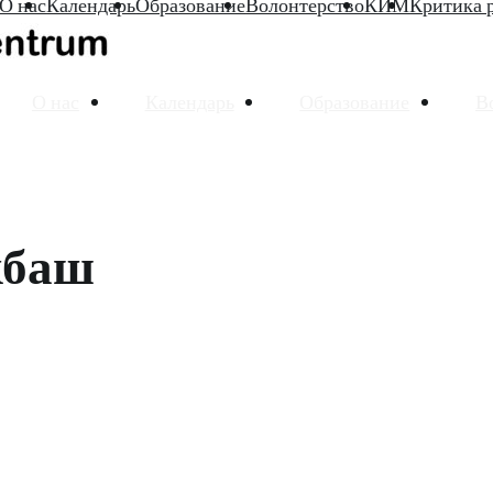
О нас
Календарь
Образование
Волонтерство
КИМ
Критика 
О нас
Календарь
Образование
В
кбаш