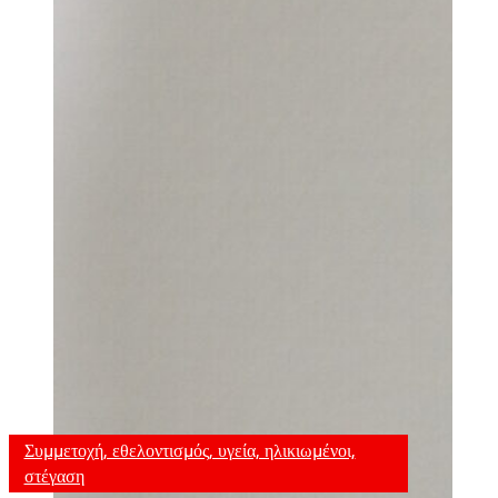
Συμμετοχή, εθελοντισμός, υγεία, ηλικιωμένοι,
στέγαση