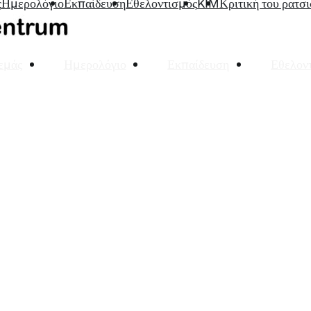
ς
Ημερολόγιο
Εκπαίδευση
Εθελοντισμός
KIM
Κριτική του ρατσ
 εμάς
Ημερολόγιο
Εκπαίδευση
Εθελον